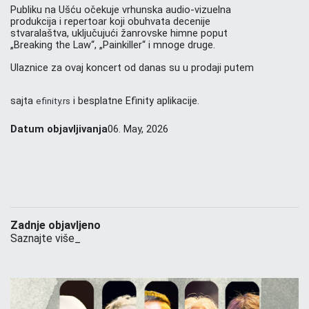
Publiku na Ušću očekuje vrhunska audio-vizuelna
produkcija i repertoar koji obuhvata decenije
stvaralaštva, uključujući žanrovske himne poput
„Breaking the Law“, „Painkiller“ i mnoge druge.
Ulaznice za ovaj koncert od danas su u prodaji putem
sajta
i besplatne Efinity aplikacije.
efinity.rs
Datum objavljivanja
06. May, 2026
Zadnje objavljeno
Saznajte više_