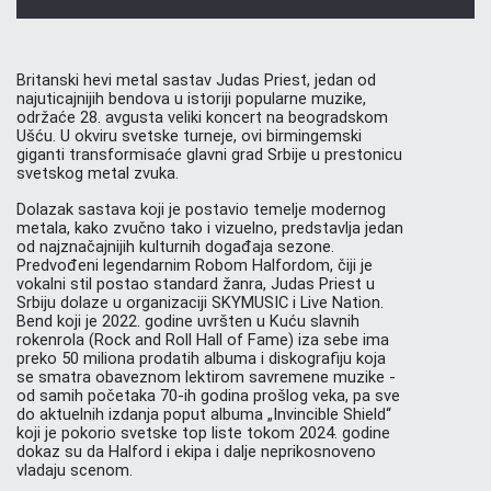
Britanski hevi metal sastav Judas Priest, jedan od
najuticajnijih bendova u istoriji popularne muzike,
održaće 28. avgusta veliki koncert na beogradskom
Ušću. U okviru svetske turneje, ovi birmingemski
giganti transformisaće glavni grad Srbije u prestonicu
svetskog metal zvuka.
Dolazak sastava koji je postavio temelje modernog
metala, kako zvučno tako i vizuelno, predstavlja jedan
od najznačajnijih kulturnih događaja sezone.
Predvođeni legendarnim Robom Halfordom, čiji je
vokalni stil postao standard žanra, Judas Priest u
Srbiju dolaze u organizaciji SKYMUSIC i Live Nation.
Bend koji je 2022. godine uvršten u Kuću slavnih
rokenrola (Rock and Roll Hall of Fame) iza sebe ima
preko 50 miliona prodatih albuma i diskografiju koja
se smatra obaveznom lektirom savremene muzike -
od samih početaka 70-ih godina prošlog veka, pa sve
do aktuelnih izdanja poput albuma „Invincible Shield“
koji je pokorio svetske top liste tokom 2024. godine
dokaz su da Halford i ekipa i dalje neprikosnoveno
vladaju scenom.