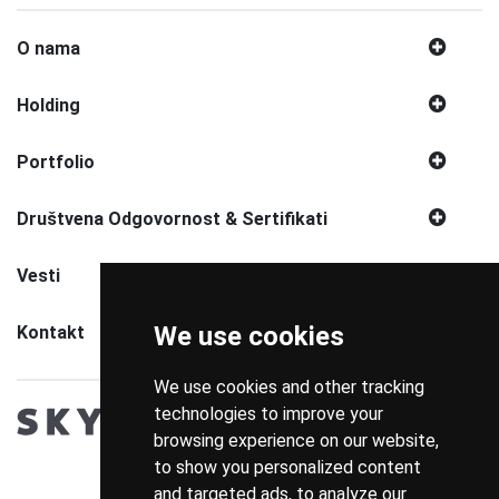
O nama
Holding
Portfolio
Društvena Odgovornost & Sertifikati
Vesti
We use cookies
Kontakt
We use cookies and other tracking
technologies to improve your
browsing experience on our website,
to show you personalized content
and targeted ads, to analyze our