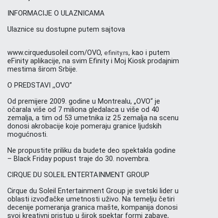
INFORMACIJE O ULAZNICAMA
Ulaznice su dostupne putem sajtova
www.cirquedusoleil.com/OVO,
, kao i putem
efinity.rs
eFinity aplikacije, na svim Efinity i Moj Kiosk prodajnim
mestima širom Srbije.
O PREDSTAVI ,,OVO”
Od premijere 2009. godine u Montrealu, „OVO“ je
očarala više od 7 miliona gledalaca u više od 40
zemalja, a tim od 53 umetnika iz 25 zemalja na scenu
donosi akrobacije koje pomeraju granice ljudskih
mogućnosti.
Ne propustite priliku da budete deo spektakla godine
– Black Friday popust traje do 30. novembra.
CIRQUE DU SOLEIL ENTERTAINMENT GROUP
Cirque du Soleil Entertainment Group je svetski lider u
oblasti izvođačke umetnosti uživo. Na temelju četiri
decenije pomeranja granica mašte, kompanija donosi
svoj kreativni pristup u širok spektar formi zabave,